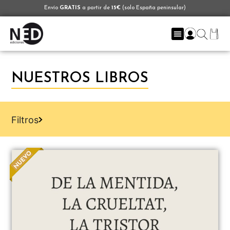
Envío
GRATIS
a partir de
15€
(solo España peninsular)
NUESTROS LIBROS
Filtros