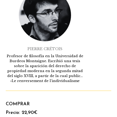
PIERRE CRÉTOIS
Profesor de filosofía en la Universidad de
Burdeos Montaigne. Escribió una tesis
sobre la aparición del derecho de
propiedad moderna en la segunda mitad
del siglo XVIII, a partir de la cual publicó
«Le renversement de l’individualisme
possessif, de Hobbes à l’État social»
(Garnier Classics, 2014). Desde su
doctorado, ha ampliado sus
investigaciones sobre los bienes comunes
COMPRAR
y las transformaciones contemporáneas
de los regímenes de apropiación. Ha
Precio:
22,90
€
organizado diversas conferencias y