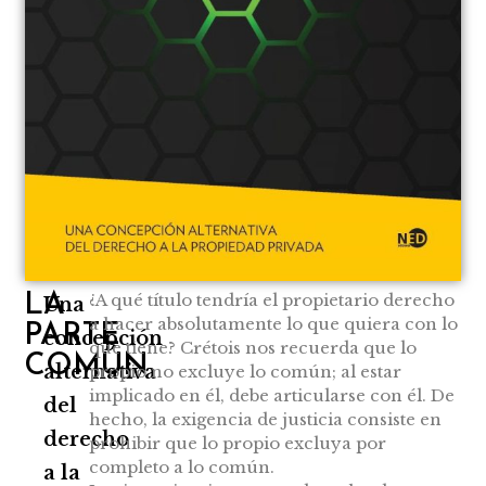
¿A qué título tendría el propietario derecho
LA
Una
a hacer absolutamente lo que quiera con lo
PARTE
concepción
que tiene? Crétois nos recuerda que lo
COMÚN
alternativa
propio no excluye lo común; al estar
implicado en él, debe articularse con él. De
del
hecho, la exigencia de justicia consiste en
derecho
prohibir que lo propio excluya por
completo a lo común.
a la