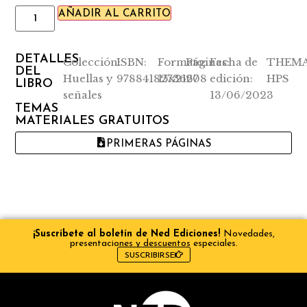
coordinado obras colectivas y números de
AÑADIR AL CARRITO
revistas sobre estos temas.
DETALLES
Colección:
ISBN:
Formato:
Páginas:
Fecha de
THEMA
DEL
Huellas y
9788418273667
15x21
208
edición:
HPS
LIBRO
señales
13/06/2023
TEMAS
MATERIALES GRATUITOS
PRIMERAS PÁGINAS
¡Suscríbete al boletín de Ned Ediciones!
Novedades,
presentaciones y descuentos especiales.
SUSCRIBIRSE