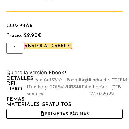
creatividad y singularización de la vida
social.
COMPRAR
Precio:
29,90
€
AÑADIR AL CARRITO
Quiero la versión Ebook
DETALLES
Colección:
ISBN:
Formato:
Páginas:
Fecha de
THEMA
DEL
Huellas y
9788418273841
15x21
304
edición:
JHB
LIBRO
señales
17/10/2022
TEMAS
MATERIALES GRATUITOS
PRIMERAS PÁGINAS