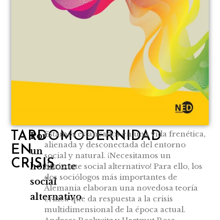
Estamos estancados en una vida frenética,
TARDOMODERNIDAD
Por
alienada y desconectada del entorno
EN
un
social y natural. ¡Necesitamos un
CRISIS
horizonte
horizonte social alternativo! Para ello, los
dos sociólogos más importantes de
social
Alemania elaboran una novedosa teoría
alternativo
crítica que da respuesta a la crisis
multidimensional de la época actual.