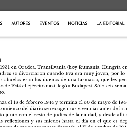
S
AUTORES
EVENTOS
NOTICIAS
LA EDITORIAL
n
931 en Oradea, Transilvania (hoy Rumania, Hungría en
padres se divorciaron cuando Eva era muy joven, por lo
 Sus abuelos eran los dueños de una farmacia, que les p
o de 1944 el ejército nazi llegó a Budapest. Sólo seis sem
to.
nza el 13 de febrero 1944 y termina el 30 de mayo de 19
 comienzo del diario se recogen sus vivencias antes de la 
to junto con el resto de judíos de la ciudad, y desde all
s reflexiones y sus miedos hasta el día en el que es de