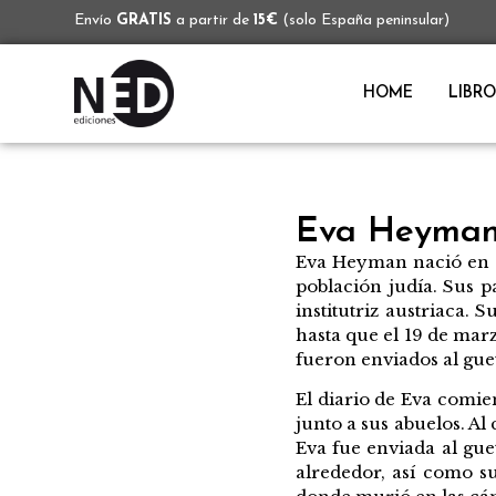
Envío
GRATIS
a partir de
15€
(solo España peninsular)
HOME
LIBRO
Eva Heyma
Eva Heyman nació en 1
población judía. Sus 
institutriz austriaca.
hasta que el 19 de marz
fueron enviados al gue
El diario de Eva comie
junto a sus abuelos. Al
Eva fue enviada al gue
alrededor, así como su