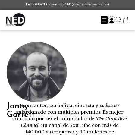
Envío
GRATIS
a partir de
15€
(solo España peninsular)
Jonny
Es un autor, periodista, cineasta y
podcaster
galardonado con múltiples premios. Es mejor
Garrett
conocido por ser el cofundador de
The Craft Beer
Channel
, un canal de YouTube con más de
140.000 suscriptores y 10 millones de