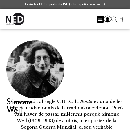
Envío
GRATIS
a partir de
15€
(solo España peninsular)
Simone
Composada al segle VIII aC, la
Ilíada
és una de les
obres fundacionals de la tradició occidental. Però
Weil
van haver de passar mil·lennis perquè Simone
Weil (1909-1943) descobrís, a les portes de la
Segona Guerra Mundial, el seu veritable