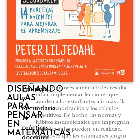
A los profesores a menudo les resulta
DISEÑANDO
Primaria
difícil implementar lecciones que
AULAS
y
ayuden a los estudiantes a ir más allá
PARA
Secundaria.
de la memorización y los cálculos
PENSAR
repetitivos. De hecho, las normas y
14
hábitos institucionales que impregnan
EN
prácticas
todas las aulas pueden, en realidad,
MATEMÁTICAS
promover que los estudiantes tengan
docentes