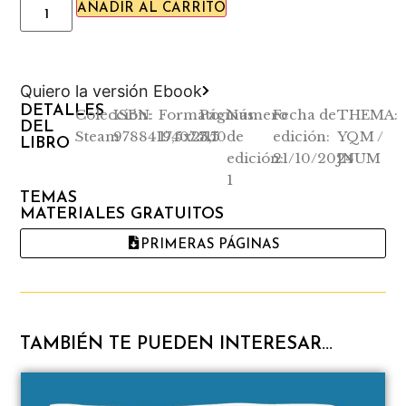
y aprendizaje, aulas pensantes, evaluación
AÑADIR AL CARRITO
y aritmética.
Quiero la versión Ebook
DETALLES
Colección:
ISBN:
Formato:
Páginas:
Número
Fecha de
THEMA:
DEL
Steam
9788419407511
17,5x25,5
350
de
edición:
YQM /
LIBRO
edición:
21/10/2024
JNUM
1
TEMAS
MATERIALES GRATUITOS
PRIMERAS PÁGINAS
TAMBIÉN TE PUEDEN INTERESAR...