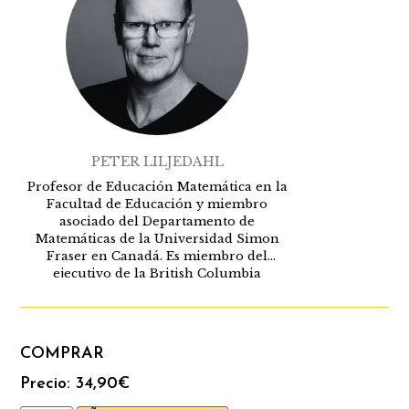
PETER LILJEDAHL
Profesor de Educación Matemática en la
Facultad de Educación y miembro
asociado del Departamento de
Matemáticas de la Universidad Simon
Fraser en Canadá. Es miembro del
ejecutivo de la British Columbia
Mathematics Teachers Association
(BCAMT) y actual presidente del Grupo
Internacional para la Psicología de la
Educación Matemática. Consulta
COMPRAR
periódicamente con profesores, escuelas,
distritos escolares y ministerios de
Precio:
34,90
€
educación sobre cuestiones de enseñanza